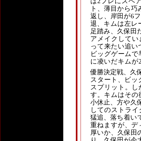
は2フレにスペ
ト、薄目から巧
返し、岸田が6
退、キムは左レ
足踏み、久保田
アメイクしてい
って来たい追い
ビッグゲームで
に凌いだキムが
優勝決定戦、久保
スタート、ビッ
スプリット。し
す。キムはその
小休止、方や久
してのストライ
猛追、落ち着い
重ねますが、デ
厚いか、久保田
り、久保田が今