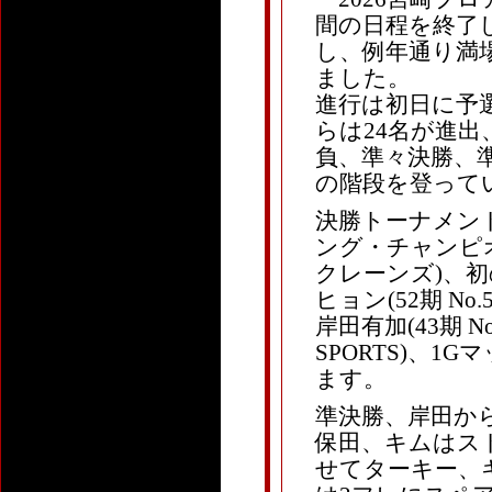
間の日程を終了
し、例年通り満
ました。
進行は初日に予
らは24名が進出
負、準々決勝、
の階段を登って
決勝トーナメン
ング・チャンピオン
クレーンズ)、初
ヒョン(52期 N
岸田有加(43期 No
SPORTS)、
ます。
準決勝、岸田か
保田、キムはス
せてターキー、