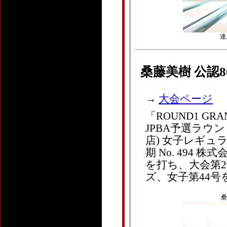
達
桑藤美樹 公認
→
大会ページ
「ROUND1 GRAN
JPBA予選ラウ
店) 女子レギュラ
期 No. 494 株式会
を打ち、大会第2
ズ、女子第44号
桑