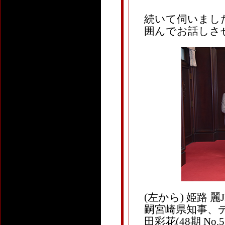
続いて伺いまし
囲んでお話しさ
(左から) 姫路 
嗣宮崎県知事、
田彩花(48期 No