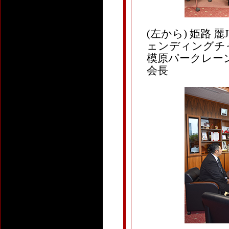
(左から) 姫路 
ェンディングチャン
模原パークレーン
会長