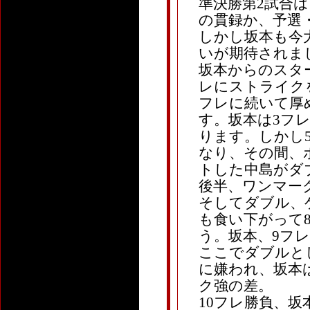
準決勝第2試合は、
の貫録か、予選
しかし坂本も今
いが期待されま
坂本からのスタ
レにストライク
フレに続いて厚
す。坂本は3フ
ります。しかし
なり、その間、
トした中島がダ
後半、ワンマー
そしてダブル、
も食い下がって
う。坂本、9フ
ここでダブルと
に嫌われ、坂本
ク強の差。
10フレ勝負、坂