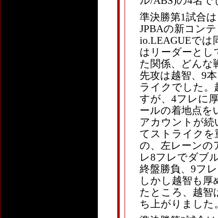
ル/ABS)の4名
準決勝第1試合は
JPBAの新コ
io.LEAGU
はリーダーとし
た関係、どんな
先攻は越智、9
ライクでした。
すが、4フレに
ールの着地点を
アカウントが続
てストライクを
の、左レーンの
レ8フレでダブ
終盤勝負、9フ
しかし越智も厚
たところ、越智
ち上がりました