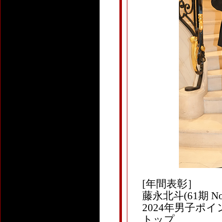
[年間表彰］
藤永北斗(61期 No.14
2024年男子
トップ