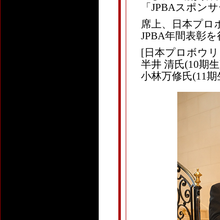
「JPBAスポン
席上、日本プロボ
JPBA年間表彰
[日本プロボウ
半井 清氏(10期生
小林万修氏(11期