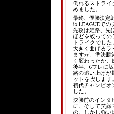
倒れるストライ
めました。
最終、優勝決定戦
io.LEAGU
先攻は姫路、先
ほどを絞っての
トライクでした
大きく曲げるラ
ますが、準決勝
く変わったか、
後半、6フレに
路の追い上げが
ットを喫します
初代チャンピオ
した。
決勝前のインタ
に、そして笑顔
の、しかし強い