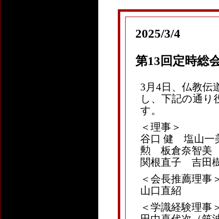
2025/3/4
第13回定時総
3月4日、仏教伝
し、下記の通り
す。
＜理事＞
谷口 健 塩山一
勲 板倉奈智美
関根直子 吉田
＜会長推薦理事
山口直紹
＜学識経験理事