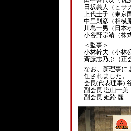
田中喜代次（筑
日坂義人（ヒサ
上代圭子（東京
中里則彦（相模
川島一男（日本
小谷野宗靖（株
＜監事＞
小林幹夫（小林
斉藤志乃ぶ（正
なお、新理事に
任されました。
会長(代表理事) 
副会長 塩山一美
副会長 姫路 麗