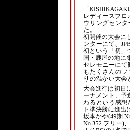
「KISHIKAG
レディースプロ
ウリングセンタ
た。
初開催の大会に
ンターにて、J
初という「初」
国・鹿屋の地に
セレモニーにて
もたくさんのフ
りの温かい大会
大会進行は初日に
ーナメント、予
わるという感想
ト準決勝に進出は、中
坂本かや(49期 N
No.352 フリー