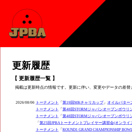
更新履歴
【 更新履歴一覧 】
掲載は更新時点の情報です。更新に伴い、変更やデータの差替
2026/08/06
トーナメント
「
第19回MKチャリカップ
」
オイルパター
トーナメント
「
第48回STORMジャパンオープンボウリ
トーナメント
「
第48回STORMジャパンオープンボウリ
「
第25回JPBAトーナメントプレイヤー講習会(オンライン
トーナメント
「
ROUND1 GRAND CHAMPIONSHIP BO