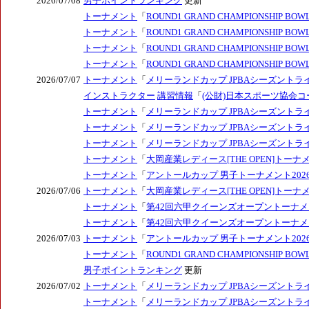
2026/07/08
男子ポイントランキング
更新
トーナメント
「
ROUND1 GRAND CHAMPIONSHIP BO
トーナメント
「
ROUND1 GRAND CHAMPIONSHIP BO
トーナメント
「
ROUND1 GRAND CHAMPIONSHIP BO
トーナメント
「
ROUND1 GRAND CHAMPIONSHIP BO
2026/07/07
トーナメント
「
メリーランドカップ JPBAシーズントライ
インストラクター
講習情報
「
(公財)日本スポーツ協会コ
トーナメント
「
メリーランドカップ JPBAシーズントライ
トーナメント
「
メリーランドカップ JPBAシーズントライ
トーナメント
「
メリーランドカップ JPBAシーズントライ
トーナメント
「
大岡産業レディース[THE OPEN]トーナメ
トーナメント
「
アントールカップ 男子トーナメント202
2026/07/06
トーナメント
「
大岡産業レディース[THE OPEN]トーナメ
トーナメント
「
第42回六甲クイーンズオープントーナ
トーナメント
「
第42回六甲クイーンズオープントーナ
2026/07/03
トーナメント
「
アントールカップ 男子トーナメント202
トーナメント
「
ROUND1 GRAND CHAMPIONSHIP BO
男子ポイントランキング
更新
2026/07/02
トーナメント
「
メリーランドカップ JPBAシーズントライ
トーナメント
「
メリーランドカップ JPBAシーズントライ