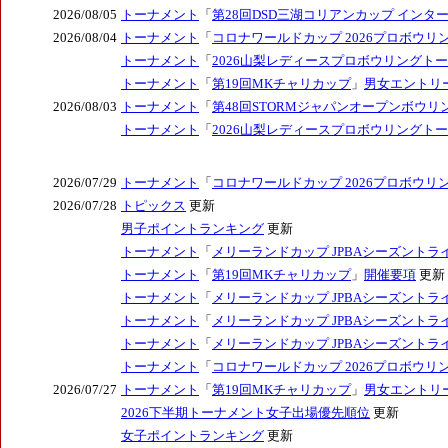
2026/08/05
トーナメント
「
第28回DSD三湖コリアンカップ イン
2026/08/04
トーナメント
「
コロナワールドカップ 2026プロボウリ
トーナメント
「
2026山梨レディースプロボウリングト
トーナメント
「
第19回MKチャリカップ
」
男女エントリ
2026/08/03
トーナメント
「
第48回STORMジャパンオープンボウリ
トーナメント
「
2026山梨レディースプロボウリングト
2026/07/29
トーナメント
「
コロナワールドカップ 2026プロボウリ
2026/07/28
トピックス
更新
男子ポイントランキング
更新
トーナメント
「
メリーランドカップ JPBAシーズントライ
トーナメント
「
第19回MKチャリカップ
」
開催要項
更新
トーナメント
「
メリーランドカップ JPBAシーズントライ
トーナメント
「
メリーランドカップ JPBAシーズントライ
トーナメント
「
メリーランドカップ JPBAシーズントライ
トーナメント
「
コロナワールドカップ 2026プロボウリ
2026/07/27
トーナメント
「
第19回MKチャリカップ
」
男女エントリ
2026下半期トーナメント女子出場優先順位
更新
女子ポイントランキング
更新