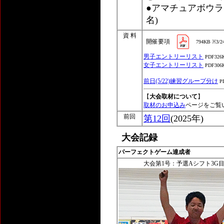
●アマチュアボウラー
名)
資 料
開催要項
794KB ※3/
男子エントリーリスト
PDF326
女子エントリーリスト
PDF306
前日(5/22)練習グループ分け
P
【
大会取材について
】
取材のお申込み
ページをご覧
前回
第12回
(2025年)
大会記録
パーフェクトゲーム達成者
大会第1号：予選Aシフト3G目 2