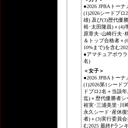
●2026 JPBAト
(1)2026シードプ
雄) 及び(3)歴代
裕･太田隆昌)＋(4
原章夫･山崎行夫･
＆トップ合格者＋(
10%まで)を含む2
●アマチュアボウラ
名)
＜女子＞
●2026 JPBAトー
(1)2026第1シ
ドプロ2名＋当該年
迄)＋歴代優勝者シ
裕実･三浦美里･川﨑
永久シード･産休
者)＋(3)実行委員
む2025 最終Pラ