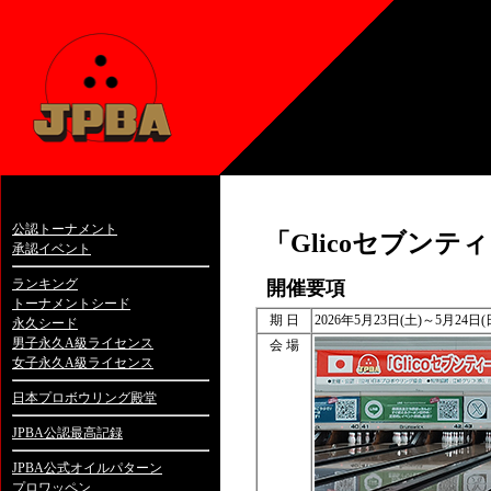
公認トーナメント
「Glicoセブン
承認イベント
ランキング
開催要項
トーナメントシード
期 日
2026年5月23日(土)～5月24日(
永久シード
男子永久A級ライセンス
会 場
女子永久A級ライセンス
日本プロボウリング殿堂
JPBA公認最高記録
JPBA公式オイルパターン
プロワッペン