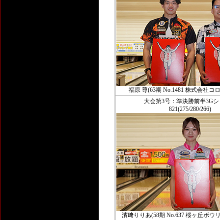
福原 尊(63期 No.1481 株式会社
大会第3号：準決勝前半3G
821(275/280/266)
濱﨑りりあ(58期 No.637 桜ヶ丘ボ