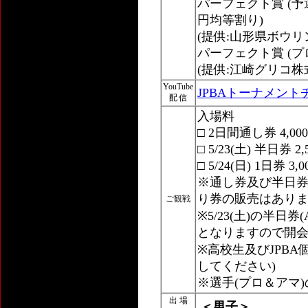
パーフェクト賞 (予選
円均等割り)
(提供:山形県ボウリ
パーフェクト賞 (プ
(提供:江崎グリコ株
YouTube
JPBAトーナメント
配 信
入場料
□ 2日間通し券 4,00
□ 5/23(土) 半日
□ 5/24(日) 1日券 3,
※通し券及び半日券(5/
り券の販売はあり
ご観戦
※5/23(土)の半
となりますので開
※高校生及びJPB
してください)
※選手(プロ＆アマ
出 場
＜男子＞