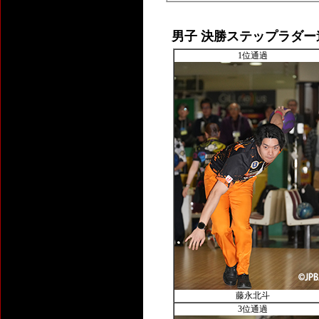
男子 決勝ステップラダー
1位通過
藤永北斗
3位通過