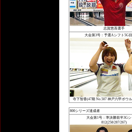
志賀悠吾選手
大会第3号：予選Aシフト5G目 3
寺下智香(47期 No.507 神戸六甲ボウ
800シリーズ達成者
大会第1号：準決勝前半3G
812(258/287/267)