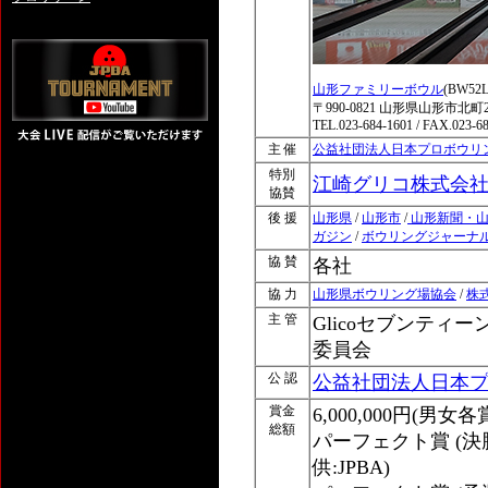
山形ファミリーボウル
(BW5
〒990-0821 山形県山形市北町2-
TEL.023-684-1601 / FAX.023-6
主 催
公益社団法人日本プロボウリ
特別
江崎グリコ株式会
協賛
後 援
山形県
/
山形市
/
山形新聞・山
ガジン
/
ボウリングジャーナ
協 賛
各社
協 力
山形県ボウリング場協会
/
株
主 管
Glicoセブンテ
委員会
公 認
公益社団法人日本
賞金
6,000,000円(
総額
パーフェクト賞 (決勝
供:JPBA)