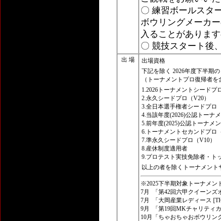
〇 練習ボールスタ
ボウリングメーカー
入ることがあります
〇 競技スタート後
出 場
出場資格
下記を除く 2026年度下半期
（トーナメントプロ復帰者を
1.
2026トーナメントシードプ
2.
永久シードプロ（V20）
3.
全日本選手権者シードプロ
4.
当該年度(2026)公認トーナ
5.
前年度(2025)公認トーナ
6.
トーナメントセカンドプロ（
7.
準永久シードプロ（V10）
8.
産休制度適用者
9.
プロテスト実技免除者・ト
以上の者を除くトーナメントサ
※2025下半期対象トーナメント
7月
「第42回六甲クイーンズ
7月
「大岡産業レディース [TH
9月
「第19回MKチャリティ
10月
「ちゃおちゃおボウリン