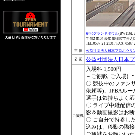
稲沢グランドボウル
(BW116
〒492-8164 愛知県稲沢市井之
TEL.0587-21-2131 / FAX. 0587-
主 催
公益社団法人日本プロボウリ
公益社団法人日本プ
公 認
入場料 1,500円
～ご観戦･ご入場に
〇 競技中のファン
依頼等)、JPBA
選手は気持ちよく応
〇 ライブ中継配信
影＆動画撮影はお断
ご観戦
〇 ご自分で持参し
込みは、移動の際接
ご観戦をお願いいた