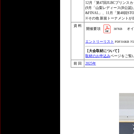
12月
「第47回JLBCプリン
(9月「山梨レディース(B公認)」、
&FINAL」、11月「第48
※その他 新規トーナメントが
資 料
開催要項
オイ
387KB
エントリーリスト
PDF316KB ※
【
大会取材について
】
取材のお申込み
ページをご覧
前 回
2025年