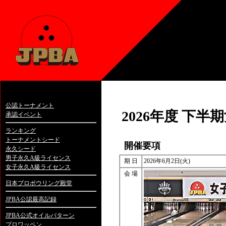
公認トーナメント
2026年度 下
承認イベント
ランキング
トーナメントシード
開催要項
永久シード
男子永久A級ライセンス
期 日
2026年6月2日(火)
女子永久A級ライセンス
会 場
日本プロボウリング殿堂
JPBA公認最高記録
JPBA公式オイルパターン
プロワッペン