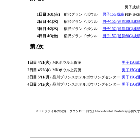
男子成績
1日目 3/31(火)
稲沢グランドボウル
男子15G成績
PDF419KB
2日目 4/1(水)
稲沢グランドボウル
男子15G(通算30G)成
3日目 4/2(木)
稲沢グランドボウル
男子15G(通算45G)成
4日目 4/3(金)
稲沢グランドボウル
男子15G(通算60G)成
第2次
1日目 4/21(火)
MKボウル上賀茂
男子15G
2日目 4/22(水)
MKボウル上賀茂
男子15G(
3日目 5/11(月)
品川プリンスホテルボウリングセンター
男子15G(
4日目 5/12(火)
品川プリンスホテルボウリングセンター
男子15G(
※PDFファイルの閲覧、ダウンロードにはAdobe Acrobat Reader®