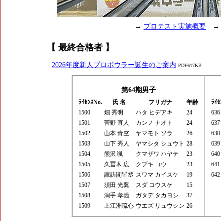
→
プロテスト実施概要
【 最終合格者 】
2026年度新人プロボウラー誕生のご案内
PDF617KB
第64期男子
ﾗｲｾﾝｽNo.
氏 名
フリガナ
年齢
ﾗｲｾ
1500
畑 秀明
ハタ ヒデアキ
24
636
1501
菅野 直人
カンノ ナオト
24
637
1502
山本 青空
ヤマモト ソラ
26
638
1503
山下 秀人
ヤマシタ シュウト
28
639
1504
熊沢 颯
クマザワ ハヤテ
23
640
1505
久冨木 広
クブキ コウ
23
641
1506
諏訪間皆丞
スワマ カイスケ
19
642
1507
須田 光翼
スダ コウスケ
15
1508
潟手 孝義
ガタデ タカヨシ
37
1509
上江洲琉心
ウエズ リュウシン
26