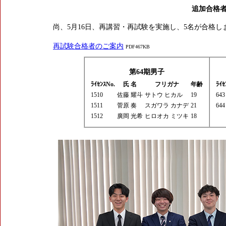
追加合格
尚、5月16日、再講習・再試験を実施し、5名が合格し
再試験合格者のご案内
PDF467KB
第64期男子
ﾗｲｾﾝｽNo.
氏 名
フリガナ
年齢
ﾗｲｾ
1510
佐藤 耀斗
サトウ ヒカル
19
643
1511
菅原 奏
スガワラ カナデ
21
644
1512
廣岡 光希
ヒロオカ ミツキ
18