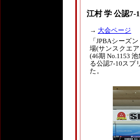
江村 学 公認7
→
大会ページ
「JPBAシーズ
場(サンスクエアボ
(46期 No.1
る公認7-10ス
た。