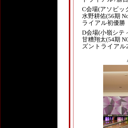
C会場(アソビッ
水野耕佑(56期 
ライアル初優勝
D会場(小嶺シテ
甘糟翔太(54期 
ズントライアル