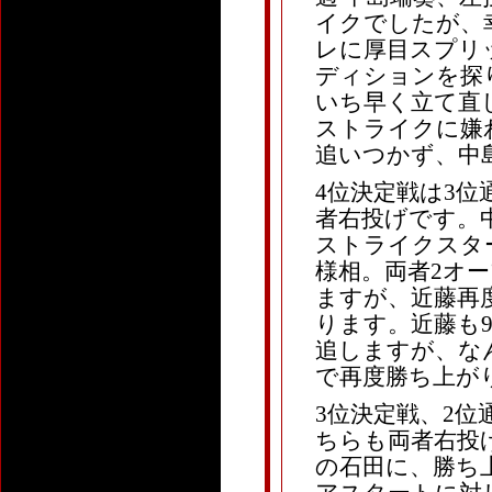
イクでしたが、
レに厚目スプリ
ディションを探
いち早く立て直
ストライクに嫌
追いつかず、中
4位決定戦は3位通
者右投げです。中
ストライクスタ
様相。両者2オ
ますが、近藤再
ります。近藤も
追しますが、な
で再度勝ち上が
3位決定戦、2位通
ちらも両者右投
の石田に、勝ち