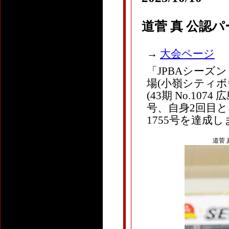
道菅 真 公認
→
大会ページ
「JPBAシーズ
場(小嶺シティボウ
(43期 No.1
号、自身2回目
1755号を達成
道菅 