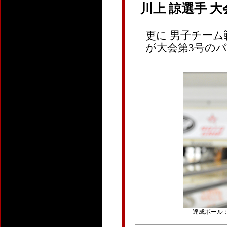
川上 諒選手 
更に 男子チーム戦
が大会第3号の
達成ボール：L