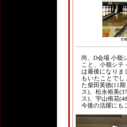
甘糟
尚、D会場 小
こと、小嶺シテ
は最後になりま
もいたことでし
た柴田英徳(11期
ス)、松永裕美(3
ス)、宇山侑花(48
今後の活躍にも