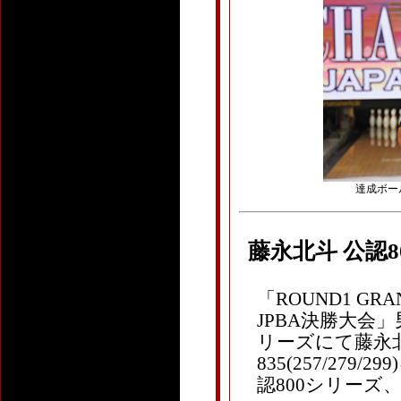
達成ボール：
藤永北斗 公認
「ROUND1 GRAN
JPBA決勝大会
リーズにて藤永北斗(61
835(257/27
認800シリーズ