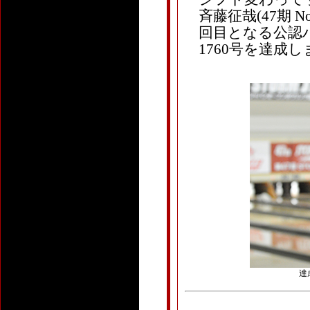
斉藤征哉(47期 N
回目となる公認パ
1760号を達成
達