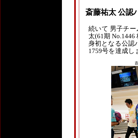
斎藤祐太 公認
続いて 男子チーム
太(61期 No.
身初となる公認パ
1759号を達成
斎