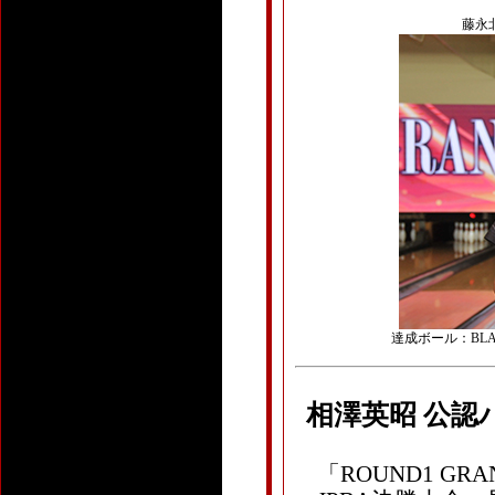
藤永北斗
達成ボール：BLACK
相澤英昭 公認
「ROUND1 GRAN