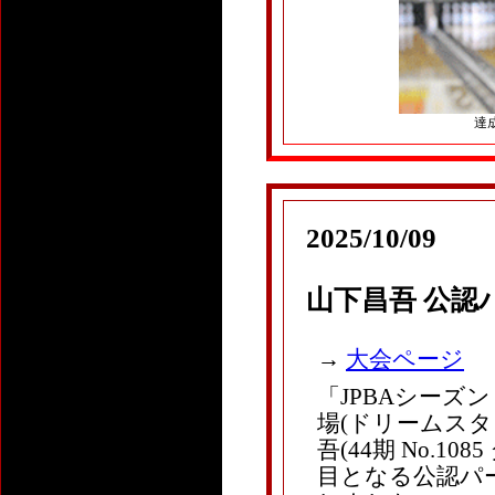
達成
2025/10/09
山下昌吾 公認
→
大会ページ
「JPBAシーズ
場(ドリームスタジ
吾(44期 No.1
目となる公認パー