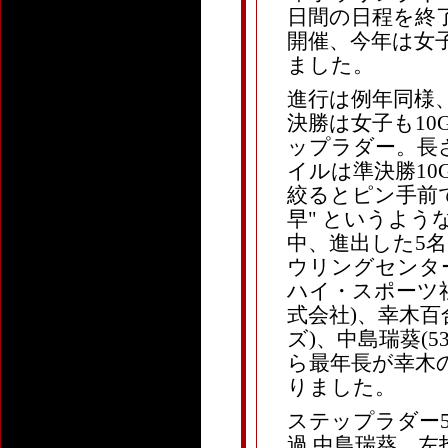
日間の日程を終
開催、今年は女
ました。
進行は例年同様、
決勝は女子も1
ップラダー。長さ
イルは準決勝1
絞るとピン手前
早" というよ
中、進出した5
ウリングセンター)
ハイ・スポーツ社)、
式会社)、幸木百合
ズ)、中島瑞葵(53
ら最年長が幸木
りました。
ステップラダー5
過 中島瑞葵、