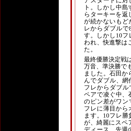
アスタートに対
ト。しかし中島
らターキーを返
が続かないもど
レからダブルで
す。しかし10
われ、快進撃は
た。
最終優勝決定戦は
万音、準決勝で
ました。石田か
んでダブル、網
フレからダブル
ペアで凌ぐ中、
のピン差がワン
フレに薄目から
ます。10フレ勝
が、綺麗にスペ
ディース、先週の