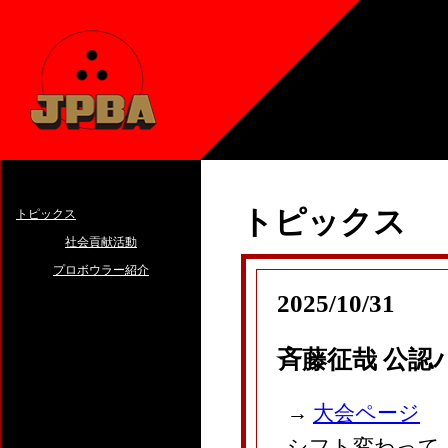
トピックス
トピックス
社会貢献活動
プロボウラー紹介
2025/10/31
斉藤征哉 公認
→
大会ページ
シフト変わって 男