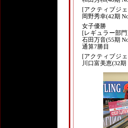
[アクティブジェ
岡野秀幸(42期 N
女子優勝
[レギュラー部門
石田万音(55期 N
通算7勝目
[アクティブジェ
川口富美恵(32期 