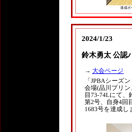
達成ボー
2024/1/23
鈴木勇太 公認
→
大会ページ
「JPBAシーズ
会場(品川プリン
目73-74Lにて、
第2号、自身4回
1683号を達成