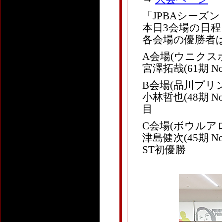
「JPBAシーズ
本日3会場の日
各会場の優勝者
A会場(ウニクス
宮澤拓哉(61期 N
B会場(品川プ
小林哲也(48期 No
目
C会場(ボウルア
津島健次(45期 
ST初優勝