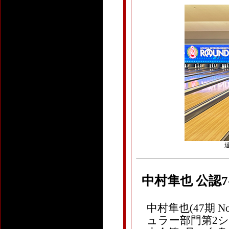
達
中村隼也 公認
中村隼也(47期 
ュラー部門第2シフ