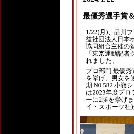
最優秀選手賞
1/22(月)、
益社団法人日本
協同組合主催の賀
「東京運動記者
れました。
プロ部門 最優秀
を挙げ、男女を通
期 N0.582 
は2023年度プ
ーに2勝を挙げまし
イ・スポーツ社