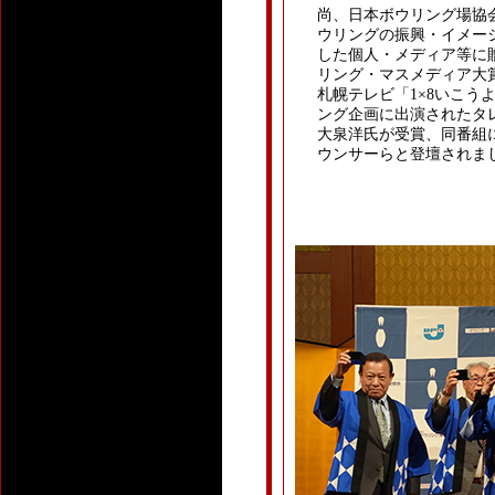
尚、日本ボウリング場協
ウリングの振興・イメー
した個人・メディア等に
リング・マスメディア大
札幌テレビ「1×8いこう
ング企画に出演されたタ
大泉洋氏が受賞、同番組
ウンサーらと登壇されま