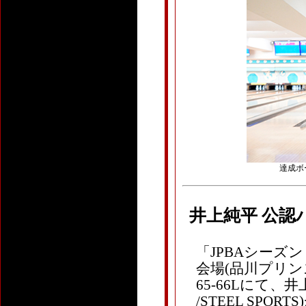
達成ボール
井上純平 公認
「JPBAシーズ
会場(品川プリン
65-66Lにて、井
/STEEL SPO