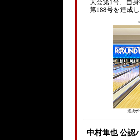
大会第1号、自身
第188号を達成
達成ボー
中村隼也 公認