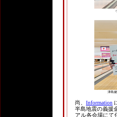
津島健次
尚、
Information
半島地震の義援
アル各会場にて