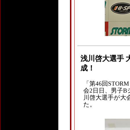
浅川啓大選手 
成！
「
第46回STO
会2日日、男子Bシ
川啓大選手が大
た。