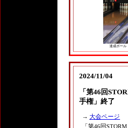
達成ボール：P
2024/11/04
「
第46回ST
手権
」終了
→
大会ページ
「第46回STO