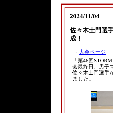
2024/11/04
佐々木士門選手
成！
→
大会ページ
「
第46回STO
会最終日、男子マス
佐々木士門選手
ました。