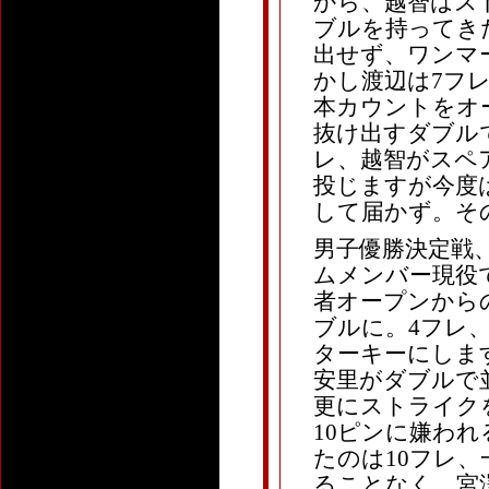
から、越智はス
ブルを持ってき
出せず、ワンマ
かし渡辺は7フ
本カウントをオ
抜け出すダブル
レ、越智がスペ
投じますが今度
して届かず。そ
男子優勝決定戦、
ムメンバー現役
者オープンから
ブルに。4フレ
ターキーにしま
安里がダブルで
更にストライク
10ピンに嫌わ
たのは10フレ
ることなく、宮