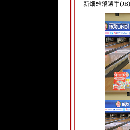
新畑雄飛選手(JB