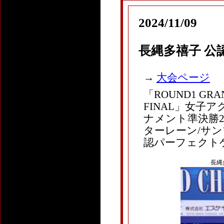
2024/11/09
長縄多禧子 公
→
大会ページ
「
ROUND1 GRAN
FINAL
」女子ア
ナメント準決勝2G目
ターレーン/サン
認パーフェクト
長縄多