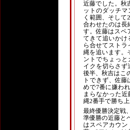
近藤でした。秋
ットのダッチマ
く範囲、そして
合わせたのは長縄
す。佐藤はスペ
てきて追いかけ
ら合せてストラ
縄を追います。
ントでちょっと
イクを切らさず
後半、秋吉はこ
トできず、佐藤
めで7番に嫌わ
まらなかった近
縄2番手で勝ち
最終優勝決定戦、
準優勝の近藤と
はスペアカウン