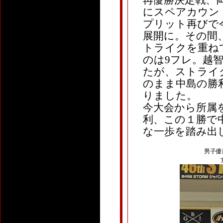
再優勝決定戦、
にスペアカウント
プリット再びで
展開に。その間
トライクを重ね
のは9フレ。越
たが、ストライ
のまま中島の勝
りました。
今大会から所属
利、この１勝で
な一歩を踏み出
男子優勝