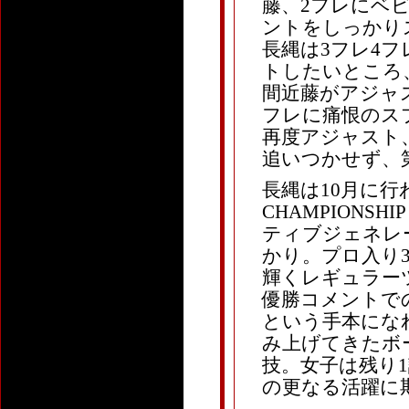
藤、2フレにベ
ントをしっかり
長縄は3フレ4
トしたいところ
間近藤がアジャ
フレに痛恨のス
再度アジャスト
追いつかせず、
長縄は10月に行わ
CHAMPIONSHI
ティブジェネレ
かり。プロ入り
輝くレギュラー
優勝コメントで
という手本にな
み上げてきたボ
技。女子は残り
の更なる活躍に