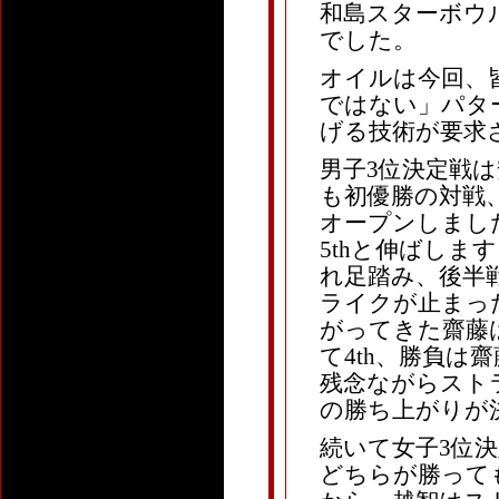
和島スターボウル/A
でした。
オイルは今回、
ではない」パタ
げる技術が要求
男子3位決定戦は
も初優勝の対戦
オープンしまし
5thと伸ばし
れ足踏み、後半
ライクが止まっ
がってきた齋藤
て4th、勝負は
残念ながらスト
の勝ち上がりが
続いて女子3位決
どちらが勝って