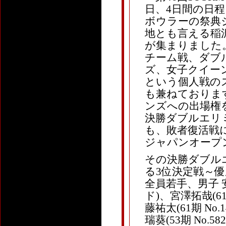
日、4日間の日
ボウラーの祭典
地とも言える稲
が集まりました
チーム戦、ダブ
ズ、女子クイー
という個人戦の
も兼ねておりま
ンズへの出場権
決勝ダブルエリ
も、敗者復活戦
ジャパンオープ
その決勝ダブル
る3位決定戦～
全員若手、男子 安里
ド)、宮澤拓哉(61
藤祐太(61期 No
瑞葵(53期 No.58