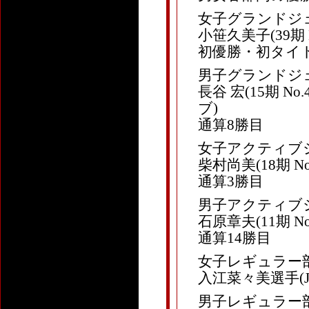
女子グランドジ
小笹久美子(39期 N
初優勝・初タイ
男子グランドジ
長谷 宏(15期 
ブ)
通算8勝目
女子アクティブ
柴村尚美(18期 
通算3勝目
男子アクティブ
石原章夫(11期 N
通算14勝目
女子レギュラー
入江菜々美選手(J
男子レギュラー