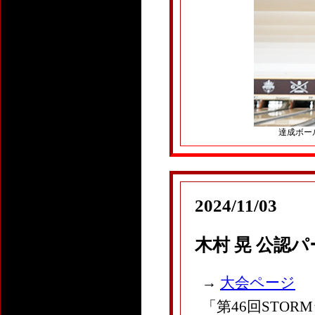
達成ボール：P
2024/11/03
木村 晃 公認
→
大会ページ
「
第46回STO