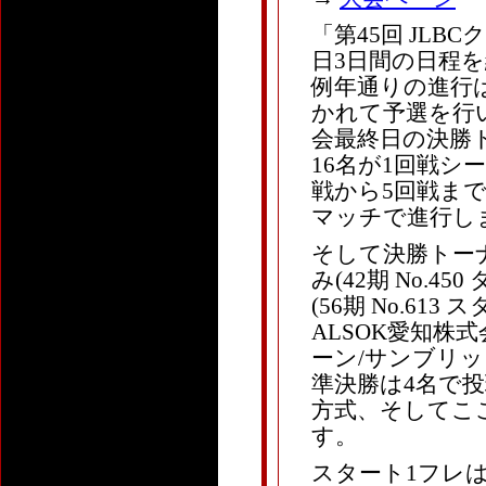
「第45回 JL
日3日間の日程
例年通りの進行
かれて予選を行い
会最終日の決勝
16名が1回戦シ
戦から5回戦ま
マッチで進行し
そして決勝トー
み(42期 No.4
(56期 No.613
ALSOK愛知株式会
ーン/サンブリッ
準決勝は4名で
方式、そしてこ
す。
スタート1フレ