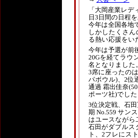
「大岡産業レディー
日3日間の日程
今年は全国各地
しかしたくさん
る熱い応援をい
今年は予選が前後
20Gを経てラウ
名となりました
3席に座ったのは、
パボウル)、2位通過
通過 霜出佳奈(5
ポーツ社)でした
3位決定戦、石田万音(
期 No.559 
はユースながら
石田がダブルス
ト、2フレにス