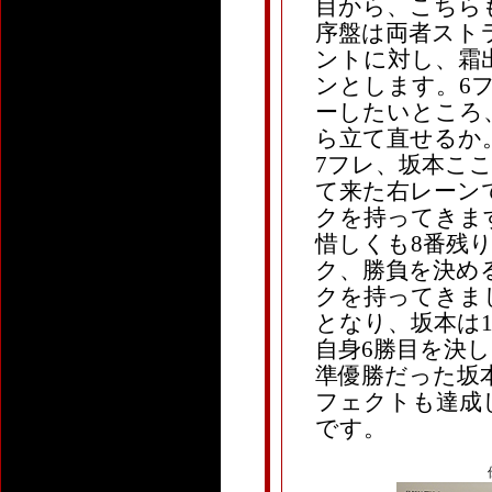
目から、こちら
序盤は両者スト
ントに対し、霜
ンとします。6
ーしたいところ
ら立て直せるか
7フレ、坂本こ
て来た右レーン
クを持ってきま
惜しくも8番残
ク、勝負を決め
クを持ってきま
となり、坂本は
自身6勝目を決
準優勝だった坂
フェクトも達成
です。