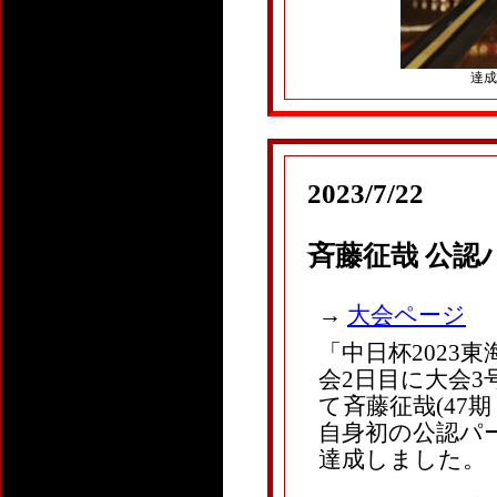
達成ボ
2023/7/22
斉藤征哉 公認
→
大会ページ
「中日杯2023
会2日目に大会3号
て斉藤征哉(47期
自身初の公認パー
達成しました。