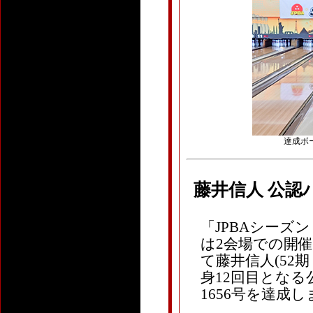
達成ボー
藤井信人 公認
「JPBAシーズ
は2会場での開催、
て藤井信人(52期
身12回目となる
1656号を達成