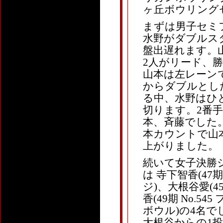
ヶ丘ボウリング
まずは男子セミ
水野がダブルス
盤出遅れます。
2人がリード、
山本は左レーン
からダブルとし
る中、水野はひ
切ります。2番
本、斉藤でした。
本カウントで山
上がりました。
続いて女子決勝
は 寺下智香(47
ジ)、大根谷愛(45
香(49期 No.54
ボウル)の4名で
大根谷からの1