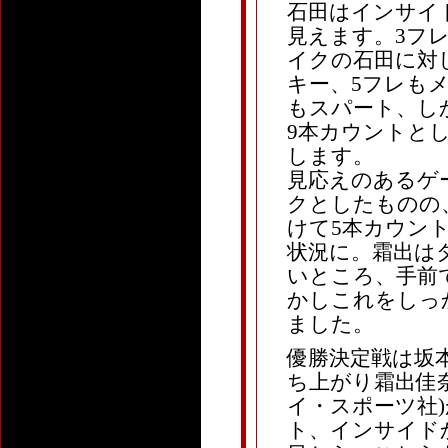
石田はインサイ
見えます。3フ
イクの石田に対
キー、5フレも
もスパート、し
9本カウントとし
します。
見応えのあるゲ
クとしたものの
けて5本カウン
状況に。霜出は
いところ、手前で
かしこれをしっ
ました。
優勝決定戦は坂本か
ち上がり霜出佳奈(
イ・スポーツ社
ト、インサイド