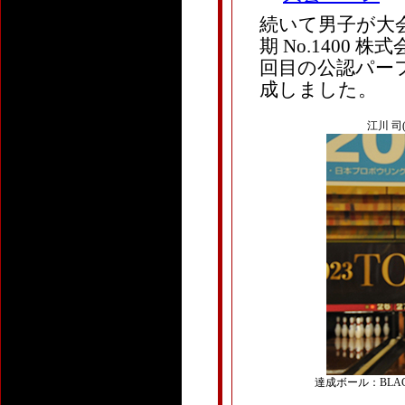
続いて男子が大会5
期 No.1400 株式
回目の公認パーフ
成しました。
江川 司(5
達成ボール：BLACK