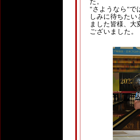
た。
"さようなら"で
しみに待ちたい
ました皆様、大
ございました。