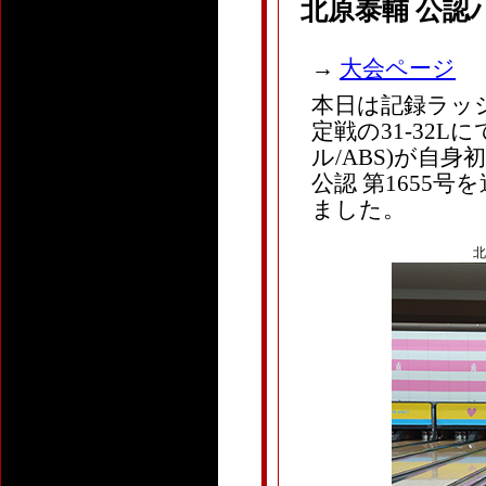
北原泰輔 公認
→
大会ページ
本日は記録ラッ
定戦の31-32Lに
ル/ABS)が自
公認 第1655
ました。
北