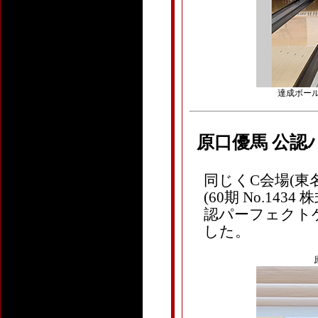
達成ボール：T
原口優馬 公認
同じくC会場(東名
(60期 No.1
認パーフェクトゲ
した。