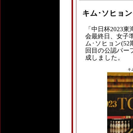
キム･ソヒョン
「中日杯2023
会最終日、女子準
ム･ソヒョン(52期
回目の公認パーフ
成しました。
キム