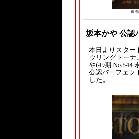
達成ボ
坂本かや 公
本日よりスタート
ウリングトーナメ
や(49期 No.
公認パーフェクト
した。