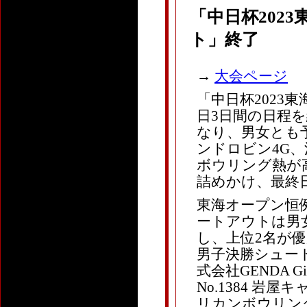
「中日杯202
ト」終了
→
大会ページ
「中日杯2023
日3日間の日程
なり、男女とも予
ンドロビン4G
ボウリング熱が
詰めかけ、最終
東海オープン恒
ートアウトは男
し、上位2名が
男子決勝シュートアウ
式会社GENDA GiG
No.1384 岩屋
リカンボウリングサ