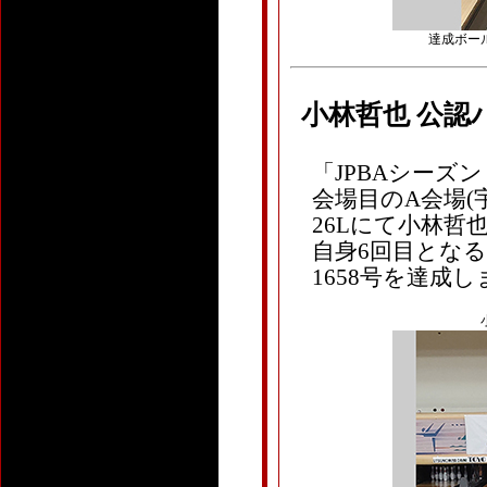
達成ボール：
小林哲也 公認
「JPBAシーズ
会場目のA会場(
26Lにて小林哲也(
自身6回目となる
1658号を達成