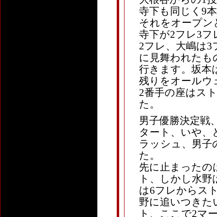
寺下も同じく9
それをオープン
寺下が2フレ3
2フレ、大嶋は3
に見舞われたも
行きます。坂本
残りをオールウ
2番手の座はス
た。
男子優勝決定戦、
タート、いや、
ラッシュ、男子
た。
先に止まったの
ト、しかし水野
は6フレからス
野に追いつきた
ト、ここで2マ