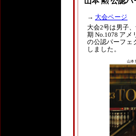
山本 勲 公認
→
大会ページ
大会2号は男子、予
期 No.1078
の公認パーフェク
しました。
山本 