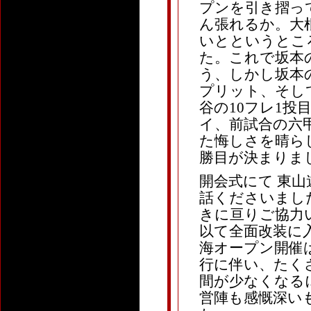
プンを引き摺っ
ん張れるか。大
いとというとこ
た。これで坂本
う、しかし坂本の
プリット、そし
谷の10フレ1
イ、前試合の六
た悔しさを晴ら
勝目が決まりま
開会式にて 東山
話くださいまし
きに亘りご協力
以て全面改装に
海オープン開催
行に伴い、たく
間が少なくなる
営陣も感慨深い