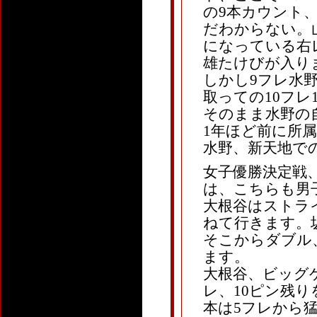
の9本カウント
だわからない。
になっている右
雄たけびが入り
しかし9フレ水
取っての10フレ
そのまま水野の
1年ほど前に所
水野、新天地で
女子優勝決定戦、
は、こちらも男
大根谷はストラ
ねて行きます。
そこからダブル
ます。
大根谷、ビッグ
レ、10ピン残
本は5フレから