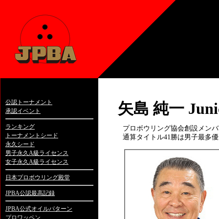
公認トーナメント
矢島 純一 Junic
承認イベント
ランキング
プロボウリング協会創設メンバー
トーナメントシード
通算タイトル41勝は男子最多
永久シード
男子永久A級ライセンス
女子永久A級ライセンス
日本プロボウリング殿堂
JPBA公認最高記録
JPBA公式オイルパターン
プロワッペン